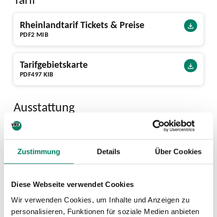
Rheinlandtarif Tickets & Preise
PDF
2 MIB
Tarifgebietskarte
PDF
497 KIB
Ausstattung
586 Bike+Ride-Plätze vorhanden
Zustimmung
Details
Über Cookies
Rolltreppen
Diese Webseite verwendet Cookies
zu Gleis 1-2
Wir verwenden Cookies, um Inhalte und Anzeigen zu
Nächste Abfahrten ab Bf Ehrenfeld
personalisieren, Funktionen für soziale Medien anbieten