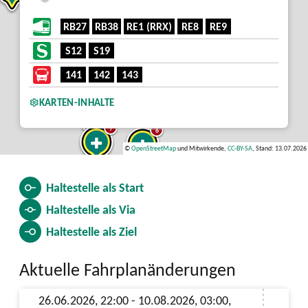
RB27
RB38
RE1 (RRX)
RE8
RE9
S12
S19
2
141
142
143
5
KARTEN-INHALTE
7
6
©
OpenStreetMap
und Mitwirkende,
CC-BY-SA
, Stand: 13.07.2026
2
3
Haltestelle als
Start
Haltestelle als
Via
Haltestelle als
Ziel
Aktuelle Fahrplanänderungen
26.06.2026, 22:00 - 10.08.2026, 03:00,