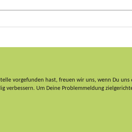
elle vorgefunden hast, freuen wir uns, wenn Du uns 
ndig verbessern. Um Deine Problemmeldung zielgericht