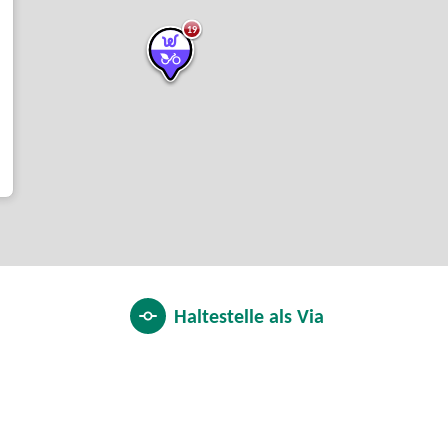
19
Haltestelle als
Via