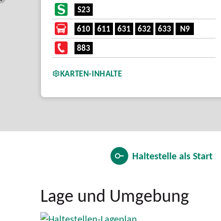
S23
610
611
631
632
633
N9
883
KARTEN-INHALTE
Haltestelle als
Start
Lage und Umgebung