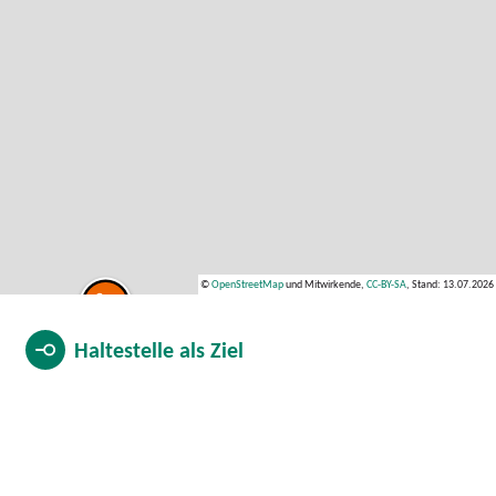
©
OpenStreetMap
und Mitwirkende,
CC-BY-SA
, Stand: 13.07.2026
Haltestelle als
Ziel