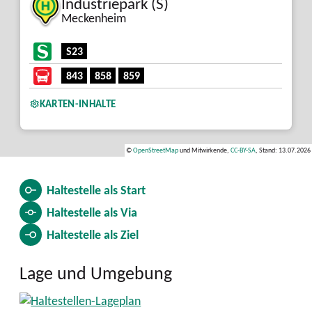
Industriepark (S)
Meckenheim
S23
843
858
859
KARTEN-INHALTE
©
OpenStreetMap
und Mitwirkende,
CC-BY-SA
, Stand: 13.07.2026
Haltestelle als
Start
Haltestelle als
Via
Haltestelle als
Ziel
Lage und Umgebung