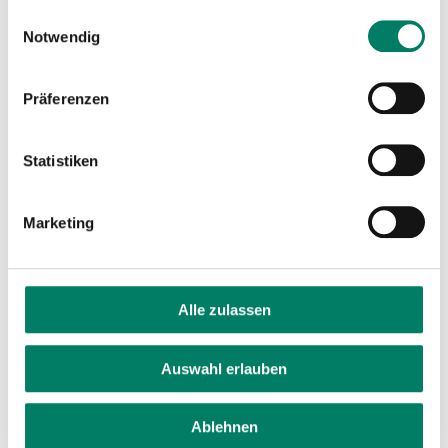
gesammelt haben.
Einwilligungsauswahl
Notwendig
Präferenzen
Statistiken
Marketing
Aushang-Fahrpläne
Alle zulassen
Linie
Download
Auswahl erlauben
843
Richtung Alfter (2026)
Ablehnen
858
Richtung Meckenheim Bf (2026)