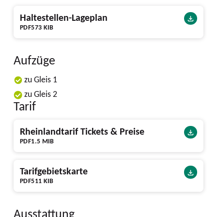
Haltestellen-Lageplan
PDF
573 KIB
Aufzüge
zu Gleis 1
zu Gleis 2
Tarif
Rheinlandtarif Tickets & Preise
PDF
1.5 MIB
Tarifgebietskarte
PDF
511 KIB
Ausstattung