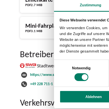
PDF
2.7 MIB
Zustimmung
Diese Webseite verwendet 
Mini-Fahrplan
Wir verwenden Cookies, um I
PDF
3.1 MIB
und die Zugriffe auf unsere 
Website an unsere Partner fü
möglicherweise mit weiteren
Betreiber
der Dienste gesammelt habe
Einwilligungsauswahl
Stadtwerke Bonn Verkehrs GmbH
Notwendig
https://www.swb-busundbahn.de
+49 228 711-1
Ablehnen
Verkehrsverbund