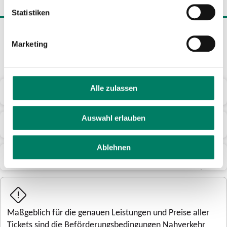
Statistiken
Mehr Informationen
Marketing
Alle zulassen
Geltungsdauer und Gültigkeitsbereich
Auswahl erlauben
Mitnahmemöglichkeiten
Ablehnen
Übertragbarkeit
Maßgeblich für die genauen Leistungen und Preise aller
Tickets sind die Beförderungsbedingungen Nahverkehr