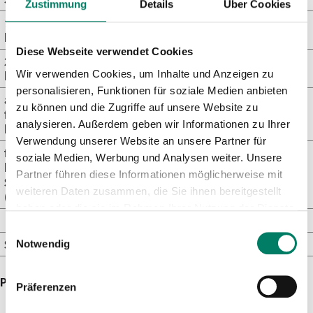
Zustimmung
Details
Über Cookies
1. Kind, freifahrt­
14 Euro
7 Euro
berechtigt
Diese Webseite verwendet Cookies
2. Kind, freifahrt­
7 Euro
3,50 Euro
Wir verwenden Cookies, um Inhalte und Anzeigen zu
berechtigt
personalisieren, Funktionen für soziale Medien anbieten
ab 3. Kind,
zu können und die Zugriffe auf unsere Website zu
freifahrt­
0 Euro
0 Euro
analysieren. Außerdem geben wir Informationen zu Ihrer
berechtigt
Verwendung unserer Website an unsere Partner für
freifahrt­
soziale Medien, Werbung und Analysen weiter. Unsere
berechtigte
0 Euro
0 Euro
Partner führen diese Informationen möglicherweise mit
Schüler*innen
weiteren Daten zusammen, die Sie ihnen bereitgestellt
(SGB XII)
haben oder die sie im Rahmen Ihrer Nutzung der Dienste
gesammelt haben.
Einwilligungsauswahl
Selbst­zahler*innen
47,25 Euro
42,11 Euro
Notwendig
Preise gültig ab 01. August 2026
Präferenzen