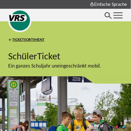
Einfache Sprache
TICKETSORTIMENT
SchülerTicket
Ein ganzes Schuljahr uneingeschränkt mobil.