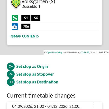
Volksgarten (S)
Düsseldorf
S1
S6
706
MAP CONTENTS
©
OpenStreetMap
und Mitwirkende,
CC-BY-SA
, Stand: 13.07.2026
Set stop as
Origin
Set stop as
Stopover
Set stop as
Destination
Current timetable changes
04.09.2026, 21:00 - 04.12.2026, 21:00,