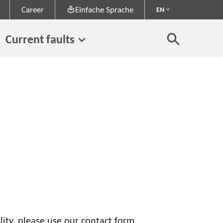
Career
Einfache Sprache
EN
Current faults
ity, please use our contact form.