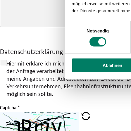
möglicherweise mit weiteren
der Dienste gesammelt habe
Einwilligungsauswahl
Notwendig
Datenschutzerklärung
Hiermit erkläre ich mich einverstanden, dass mei
Ablehnen
der Anfrage verarbeitet und genutzt werden. Die
D
meine Angaben und Adressdaten zum Zweck der Bean
Verkehrsunternehmen, Eisenbahninfrastrukturunte
möglich sein sollte.
Captcha
*