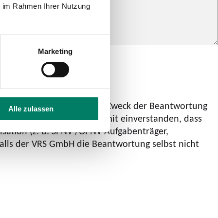
ie im Rahmen Ihrer Nutzung
Marketing
onisch gespeichert und zum Zweck der Beantwortung
Alle zulassen
 Des Weiteren bin ich damit einverstanden, dass
sation (z. B. SPNV-/ÖPNV-Aufgabenträger,
lls der VRS GmbH die Beantwortung selbst nicht