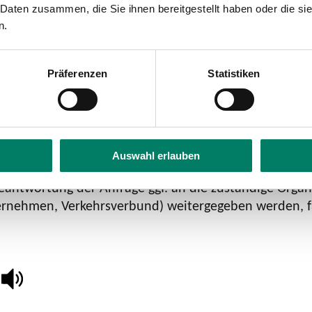
 Daten zusammen, die Sie ihnen bereitgestellt haben oder die s
n.
Präferenzen
Statistiken
ne in das Kontaktformular eingegebenen Daten elektr
Auswahl erlauben
atenschutzerklärung
habe ich zur Kenntnis genommen.
twortung der Anfrage ggf. an die zuständige Organi
rnehmen, Verkehrsverbund) weitergegeben werden, fa