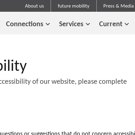
About us
future mobility
Press & Media
Connections
Services
Current
ility
ccessibility of our website, please complete
uestions or suggestions that do not concern accessibil