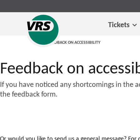
Tickets
HOMEPAGE
FEEDBACK ON ACCESSIBILITY
Feedback on accessib
If you have noticed any shortcomings in the a
the feedback form.
Or would you like to send us a general message? For q