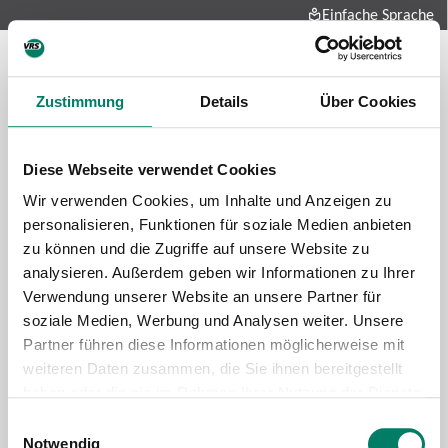
Einfache Sprache
Zustimmung
Details
Über Cookies
Diese Webseite verwendet Cookies
Wir verwenden Cookies, um Inhalte und Anzeigen zu
personalisieren, Funktionen für soziale Medien anbieten
zu können und die Zugriffe auf unsere Website zu
Future-mobility
analysieren. Außerdem geben wir Informationen zu Ihrer
About us
Verwendung unserer Website an unsere Partner für
Press and media
soziale Medien, Werbung und Analysen weiter. Unsere
Career
Partner führen diese Informationen möglicherweise mit
weiteren Daten zusammen, die Sie ihnen bereitgestellt
Data protection
Imprint
haben oder die sie im Rahmen Ihrer Nutzung der Dienste
gesammelt haben.
Cookie information
Tariff regulations
Einwilligungsauswahl
Notwendig