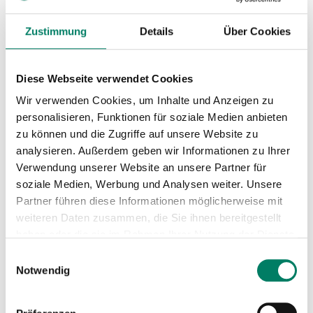
Download
Zustimmung
Details
Über Cookies
Linienkarte
Diese Webseite verwendet Cookies
PDF
7.4 MIB
Wir verwenden Cookies, um Inhalte und Anzeigen zu
personalisieren, Funktionen für soziale Medien anbieten
Mini-Fahrplan 2026
zu können und die Zugriffe auf unsere Website zu
PDF
115 KIB
analysieren. Außerdem geben wir Informationen zu Ihrer
Verwendung unserer Website an unsere Partner für
soziale Medien, Werbung und Analysen weiter. Unsere
Mini-Fahrplan 2026 (Gültig ab
Partner führen diese Informationen möglicherweise mit
02.09.2026)
weiteren Daten zusammen, die Sie ihnen bereitgestellt
PDF
31 KIB
haben oder die sie im Rahmen Ihrer Nutzung der Dienste
gesammelt haben.
Betreiber
Einwilligungsauswahl
Notwendig
Rhein-Sieg-Verkehrsgesellschaft mbH
https://www.rsvg.de