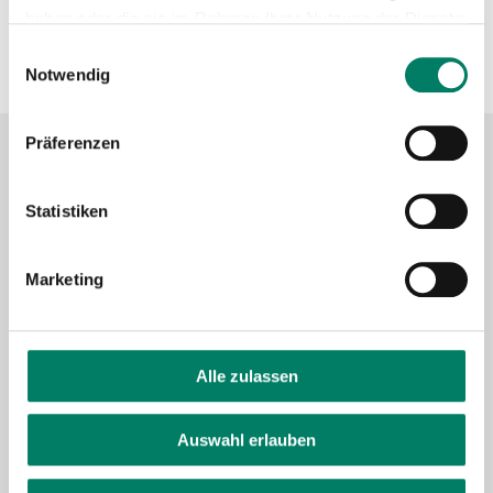
https://www.regio-bahn.de
haben oder die sie im Rahmen Ihrer Nutzung der Dienste
gesammelt haben.
Einwilligungsauswahl
+49 2104 305-0
Notwendig
Präferenzen
Kontaktformular
Statistiken
FAQ
Schlaue Nummer
Marketing
Facebook
Alle zulassen
YouTube
Instagram
LinkedIn
Auswahl erlauben