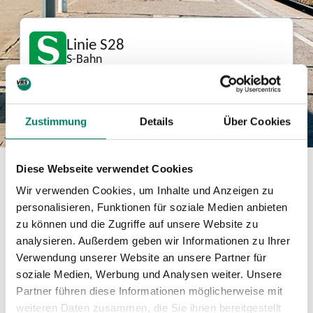
Linie S28
S-Bahn
Linienverlauf:
Mettmann - Düsseldorf - Neuss -
Kaarst
Zustimmung
Details
Über Cookies
Diese Webseite verwendet Cookies
Download
Wir verwenden Cookies, um Inhalte und Anzeigen zu
personalisieren, Funktionen für soziale Medien anbieten
Mini-Fahrplan
zu können und die Zugriffe auf unsere Website zu
PDF
232 KIB
analysieren. Außerdem geben wir Informationen zu Ihrer
Verwendung unserer Website an unsere Partner für
Betreiber
soziale Medien, Werbung und Analysen weiter. Unsere
Partner führen diese Informationen möglicherweise mit
Regiobahn Fahrbetrieb GmbH
weiteren Daten zusammen, die Sie ihnen bereitgestellt