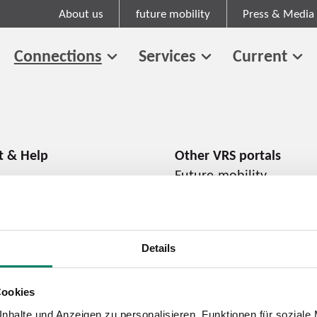
About us
future mobility
Press & Media
Connections
Services
Current
Future-mobility
About us
Press and media
Career
Details
Cookies
Cookie information
Tariff regulations
nhalte und Anzeigen zu personalisieren, Funktionen für soziale