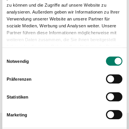
zu können und die Zugriffe auf unsere Website zu
Linienkarte
analysieren. Außerdem geben wir Informationen zu Ihrer
PDF
12 MIB
Verwendung unserer Website an unsere Partner für
soziale Medien, Werbung und Analysen weiter. Unsere
Partner führen diese Informationen möglicherweise mit
Mini-Fahrplan
weiteren Daten zusammen, die Sie ihnen bereitgestellt
PDF
233 KIB
haben oder die sie im Rahmen Ihrer Nutzung der Dienste
gesammelt haben.
Einwilligungsauswahl
Betreiber
Notwendig
DB Regio AG
https://www.bahn.de/nrw
Präferenzen
DB SEV GmbH
https://sev.db-ersatzverkehr.de/
Statistiken
Marketing