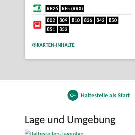
RB26
RE5 (RRX)
802
809
810
836
842
850
851
852
KARTEN-INHALTE
Haltestelle als
Start
Lage und Umgebung