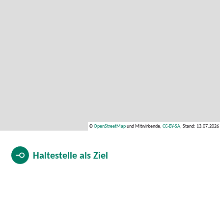
©
OpenStreetMap
und Mitwirkende,
CC-BY-SA
, Stand: 13.07.2026
Haltestelle als
Ziel