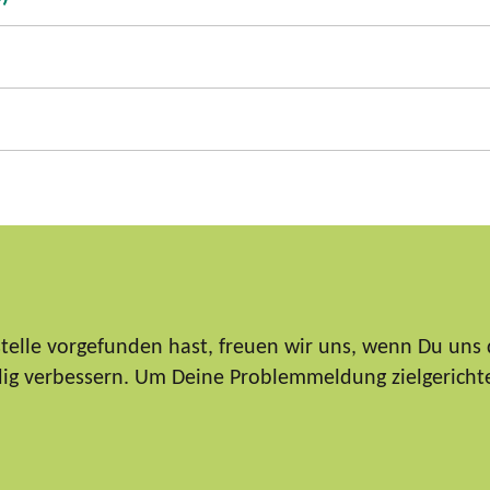
elle vorgefunden hast, freuen wir uns, wenn Du uns 
ndig verbessern. Um Deine Problemmeldung zielgericht