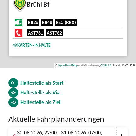
Brühl Bf
RB26
RB48
RE5 (RRX)
AST781
AST782
KARTEN-INHALTE
©
OpenStreetMap
und Mitwirkende,
CC-BY-SA
, Stand: 13.07.2026
Haltestelle als
Start
Haltestelle als
Via
Haltestelle als
Ziel
Aktuelle Fahrplanänderungen
30.08.2026, 22:00 - 31.08.2026, 07:00,