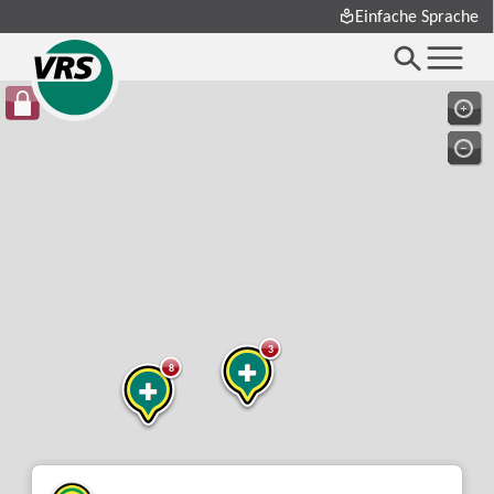
Einfache Sprache
3
8