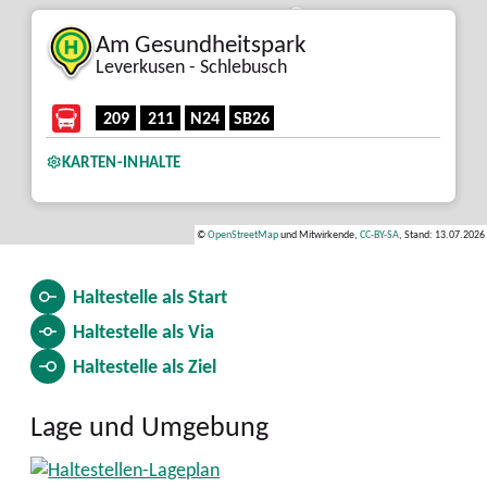
8
Am Gesundheitspark
Leverkusen - Schlebusch
209
211
N24
SB26
KARTEN-INHALTE
©
OpenStreetMap
und Mitwirkende,
CC-BY-SA
, Stand: 13.07.2026
Haltestelle als
Start
Haltestelle als
Via
Haltestelle als
Ziel
Lage und Umgebung