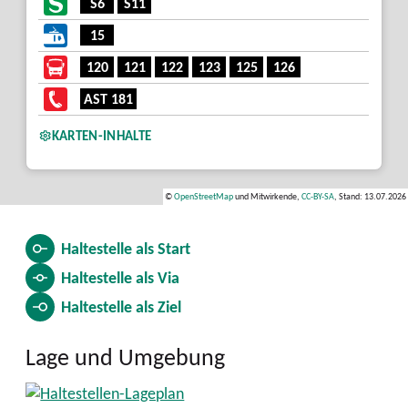
S6
S11
3
2
15
120
121
122
123
125
126
AST 181
KARTEN-INHALTE
©
OpenStreetMap
und Mitwirkende,
CC-BY-SA
, Stand: 13.07.2026
Haltestelle als
Start
Haltestelle als
Via
Haltestelle als
Ziel
Lage und Umgebung