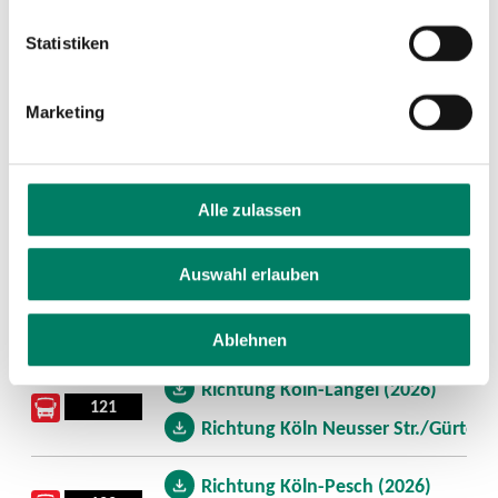
Statistiken
Marketing
Aushang-Fahrpläne
Linie
Download
Alle zulassen
15
Richtung Köln Ubierring (2026)
Auswahl erlauben
Richtung Köln-Blumenberg (2026)
120
Richtung Köln-Roggendorf/Thenho
Ablehnen
Richtung Köln-Langel (2026)
121
Richtung Köln Neusser Str./Gürtel (
Richtung Köln-Pesch (2026)