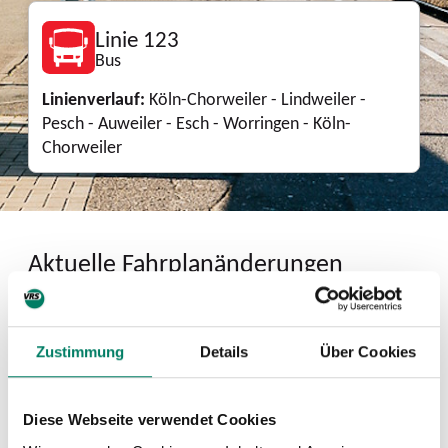
Linie 123
Bus
Linienverlauf:
Köln-Chorweiler - Lindweiler -
Pesch - Auweiler - Esch - Worringen - Köln-
Chorweiler
Aktuelle Fahrplanänderungen
03.08.2026, 00:00 - 30.09.2026, 00:00,
Umleitung in Lindweiler aufgrund von
Bauarbeiten
Zustimmung
Details
Über Cookies
Download
Diese Webseite verwendet Cookies