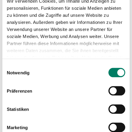
Wir verwenden Cookies, um Inhalte und Anzeigen zu
Mini-Fahrplan
personalisieren, Funktionen für soziale Medien anbieten
PDF
56 KIB
zu können und die Zugriffe auf unsere Website zu
analysieren. Außerdem geben wir Informationen zu Ihrer
Betreiber
Verwendung unserer Website an unsere Partner für
soziale Medien, Werbung und Analysen weiter. Unsere
Kölner Verkehrs-Betriebe AG
Partner führen diese Informationen möglicherweise mit
https://www.kvb.koeln
weiteren Daten zusammen, die Sie ihnen bereitgestellt
+49 221 547-0
haben oder die sie im Rahmen Ihrer Nutzung der Dienste
gesammelt haben.
Einwilligungsauswahl
Verkehrsverbund
Notwendig
Präferenzen
Verkehrsverbund Rhein-Sieg GmbH
Statistiken
https://www.vrs.de
+49 221 20808-0
Marketing