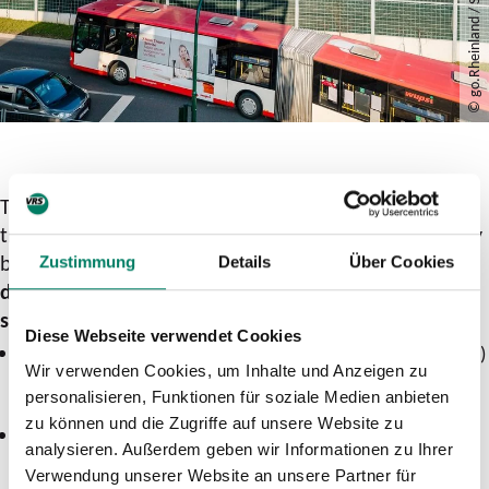
© go.Rheinland / Smilla Dankert
The City-Ticket is a ticket add-on that allows you to
travel in 130 cities within a certain area of validity by
bus, S-Bahn, U-Bahn and streetcar once
to the
Zustimmung
Details
Über Cookies
departure station
and once
from the destination
station
.
Diese Webseite verwendet Cookies
Valid in conjunction with a long-distance ticket (ICE, IC, EC)
Wir verwenden Cookies, um Inhalte und Anzeigen zu
where the start and destination are within the
area of
personalisieren, Funktionen für soziale Medien anbieten
validity of the DB City Ticket
.
zu können und die Zugriffe auf unsere Website zu
In the VRS, DB long-distance tickets with the suffix "City-
analysieren. Außerdem geben wir Informationen zu Ihrer
Ticket" can be used for a single journey to and from the
Verwendung unserer Website an unsere Partner für
stations in the fare zones 2310 Bergisch-Gladbach, 2600