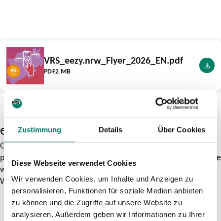
VRS_eezy.nrw_Flyer_2026_EN.pdf
PDF
2 MB
eezy.nrw – also in your app
Zustimmung
Details
Über Cookies
Give it a try—with the VRS eezy.nrw app or your transit
provider’s app. Just download the app of your choice and ride
Diese Webseite verwendet Cookies
with eezy on public transit throughout North Rhine-
Wir verwenden Cookies, um Inhalte und Anzeigen zu
Westphalia.
personalisieren, Funktionen für soziale Medien anbieten
zu können und die Zugriffe auf unsere Website zu
analysieren. Außerdem geben wir Informationen zu Ihrer