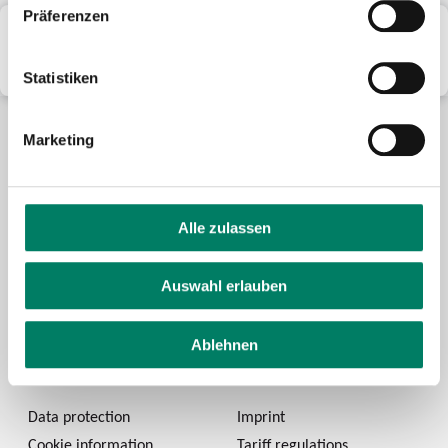
Präferenzen
Mini timetables & route information
All information about your desired line.
Statistiken
Marketing
Alle zulassen
Future-mobility
Auswahl erlauben
About us
Press and media
Ablehnen
Career
Data protection
Imprint
Cookie information
Tariff regulations