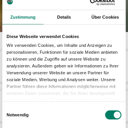
Zustimmung
Details
Über Cookies
Diese Webseite verwendet Cookies
Wir verwenden Cookies, um Inhalte und Anzeigen zu
personalisieren, Funktionen für soziale Medien anbieten
Rail and Bus Network Maps
zu können und die Zugriffe auf unsere Website zu
Overview of all subway, S-train, light rail, and rail lines and
analysieren. Außerdem geben wir Informationen zu Ihrer
their stops in the VRS area—click to view or download.
Verwendung unserer Website an unsere Partner für
soziale Medien, Werbung und Analysen weiter. Unsere
Partner führen diese Informationen möglicherweise mit
weiteren Daten zusammen, die Sie ihnen bereitgestellt
Stop information
haben oder die sie im Rahmen Ihrer Nutzung der Dienste
Departures, lines, surroundings: Everything about your
gesammelt haben.
Einwilligungsauswahl
stop.
Notwendig