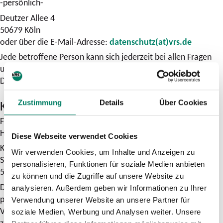
-persönlich-
Deutzer Allee 4
50679 Köln
oder über die E-Mail-Adresse:
datenschutz(at)vrs.de
Jede betroffene Person kann sich jederzeit bei allen Fragen
und Anregungen zum Datenschutz direkt an unseren
Datenschutzbeauftragten wenden.
Kooperationspartner
Zustimmung
Details
Über Cookies
Für Rückfragen im Zusammenhang mit dem Kauf eines
Handytickets wende Dich bitte an:
Diese Webseite verwendet Cookies
Kölner Verkehrs-Betriebe AG
Wir verwenden Cookies, um Inhalte und Anzeigen zu
Scheidtweilerstr. 38
personalisieren, Funktionen für soziale Medien anbieten
50933 Köln
zu können und die Zugriffe auf unsere Website zu
Du hast ferner das Recht, Dich betreffende unrichtige
analysieren. Außerdem geben wir Informationen zu Ihrer
personenbezogene Daten berichtigen zu lassen und die
Verwendung unserer Website an unsere Partner für
Vervollständigung unvollständiger personenbezogener Daten
soziale Medien, Werbung und Analysen weiter. Unsere
zu verlangen. Ebenso kannst Du gegen die Verarbeitung