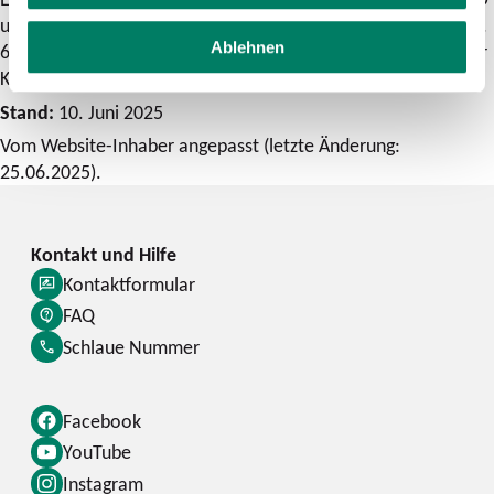
und/oder auf Basis unseres berechtigten Interesses gem. Art.
Ablehnen
6 Abs. 1 lit. f DSGVO zur bedarfsgerechten Abwicklung Deiner
Kontaktanfrage.
Stand:
10. Juni 2025
Vom Website-Inhaber angepasst (letzte Änderung:
25.06.2025).
Kontaktformular
FAQ
Schlaue Nummer
Facebook
YouTube
Instagram