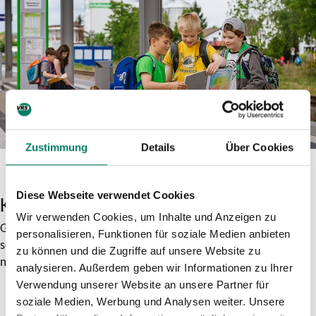
Zustimmung
Details
Über Cookies
Diese Webseite verwendet Cookies
Kostenrechner Schulträgerleistung
Wir verwenden Cookies, um Inhalte und Anzeigen zu
Geben Sie hier Wohnort der/des Anspruchsberechtigten
personalisieren, Funktionen für soziale Medien anbieten
sowie den Ort der besuchten Schule an und Sie erhalten den
zu können und die Zugriffe auf unsere Website zu
monatlich zu leistenden Betrag (Schulträgerleistung) in Euro.
analysieren. Außerdem geben wir Informationen zu Ihrer
Verwendung unserer Website an unsere Partner für
soziale Medien, Werbung und Analysen weiter. Unsere