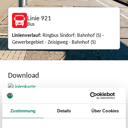
Linie 921
Bus
Linienverlauf:
Ringbus Sindorf: Bahnhof (S) -
Gewerbegebiet - Zeisigweg - Bahnhof (S)
Download
Linienkarte
PDF
2.2 MIB
Zustimmung
Details
Über Cookies
Mini-Fahrplan 2026
PDF
101 KIB