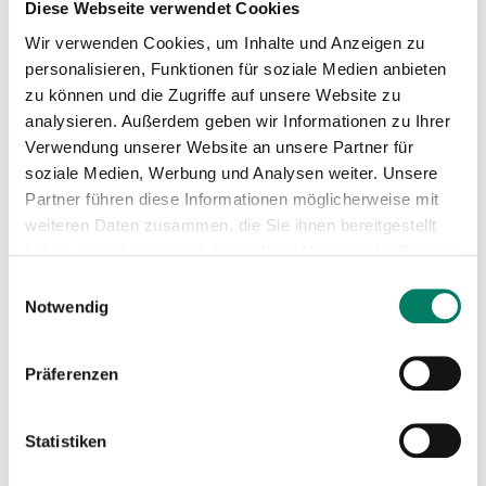
Diese Webseite verwendet Cookies
Wir verwenden Cookies, um Inhalte und Anzeigen zu
Mini-Fahrplan 2026 (Gültig ab
personalisieren, Funktionen für soziale Medien anbieten
02.09.2026)
zu können und die Zugriffe auf unsere Website zu
PDF
91 KIB
analysieren. Außerdem geben wir Informationen zu Ihrer
Verwendung unserer Website an unsere Partner für
Betreiber
soziale Medien, Werbung und Analysen weiter. Unsere
Partner führen diese Informationen möglicherweise mit
Rhein-Erft-Verkehrsgesellschaft mbH
weiteren Daten zusammen, die Sie ihnen bereitgestellt
haben oder die sie im Rahmen Ihrer Nutzung der Dienste
https://www.revg.de
gesammelt haben.
Einwilligungsauswahl
+49 2237 696910
Notwendig
Verkehrsverbund
Präferenzen
Verkehrsverbund Rhein-Sieg GmbH
Statistiken
https://www.vrs.de