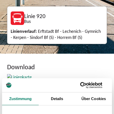
Linie 920
Bus
Linienverlauf:
Erftstadt Bf - Lechenich - Gymnich
- Kerpen - Sindorf Bf (S) - Horrem Bf (S)
Download
Linienkarte
PDF
6.1 MIB
Zustimmung
Details
Über Cookies
Mini-Fahrplan 2026
PDF
134 KIB