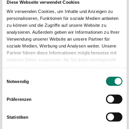
Diese Webseite verwendet Cookies
Wir verwenden Cookies, um Inhalte und Anzeigen zu
Mini-Fahrplan 2026 (Gültig ab
personalisieren, Funktionen für soziale Medien anbieten
02.09.2026)
zu können und die Zugriffe auf unsere Website zu
PDF
124 KIB
analysieren. Außerdem geben wir Informationen zu Ihrer
Verwendung unserer Website an unsere Partner für
Betreiber
soziale Medien, Werbung und Analysen weiter. Unsere
Partner führen diese Informationen möglicherweise mit
Rhein-Erft-Verkehrsgesellschaft mbH
weiteren Daten zusammen, die Sie ihnen bereitgestellt
haben oder die sie im Rahmen Ihrer Nutzung der Dienste
https://www.revg.de
gesammelt haben.
Einwilligungsauswahl
+49 2237 696910
Notwendig
Verkehrsverbund
Präferenzen
Verkehrsverbund Rhein-Sieg GmbH
Statistiken
https://www.vrs.de