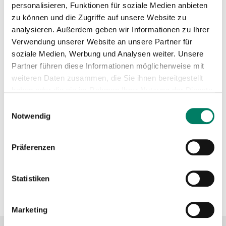
personalisieren, Funktionen für soziale Medien anbieten
zu können und die Zugriffe auf unsere Website zu
Betreiber
analysieren. Außerdem geben wir Informationen zu Ihrer
Verwendung unserer Website an unsere Partner für
Regionalverkehr Köln GmbH
soziale Medien, Werbung und Analysen weiter. Unsere
https://www.rvk.de
Partner führen diese Informationen möglicherweise mit
weiteren Daten zusammen, die Sie ihnen bereitgestellt
+49 221 1637-0
haben oder die sie im Rahmen Ihrer Nutzung der Dienste
gesammelt haben.
Verkehrsverbund
Einwilligungsauswahl
Notwendig
Verkehrsverbund Rhein-Sieg GmbH
Präferenzen
https://www.vrs.de
Statistiken
+49 221 20808-0
Marketing