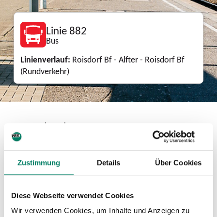
Linie 882
Bus
Linienverlauf:
Roisdorf Bf - Alfter - Roisdorf Bf
(Rundverkehr)
Download
Zustimmung
Details
Über Cookies
Linienkarte
PDF
2.3 MIB
Diese Webseite verwendet Cookies
Mini-Fahrplan
Wir verwenden Cookies, um Inhalte und Anzeigen zu
PDF
40 KIB