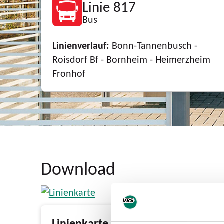
Linie 817
Bus
Linienverlauf:
Bonn-Tannenbusch -
Roisdorf Bf - Bornheim - Heimerzheim
Fronhof
Download
Linienkarte