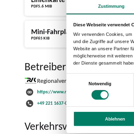
PDF
5.6 MIB
Zustimmung
Diese Webseite verwendet 
Mini-Fahrplan
Wir verwenden Cookies, um I
PDF
65 KIB
und die Zugriffe auf unsere 
Website an unsere Partner fü
möglicherweise mit weiteren
Betreiber
der Dienste gesammelt habe
Einwilligungsauswahl
Regionalverkehr Köln GmbH
Notwendig
https://www.rvk.de
+49 221 1637-0
Ablehnen
Verkehrsverbund