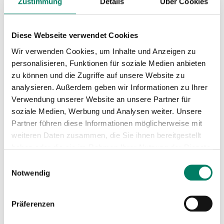
Zustimmung
Details
Über Cookies
Download
Diese Webseite verwendet Cookies
Wir verwenden Cookies, um Inhalte und Anzeigen zu
Linienkarte
personalisieren, Funktionen für soziale Medien anbieten
PDF
4.8 MIB
zu können und die Zugriffe auf unsere Website zu
analysieren. Außerdem geben wir Informationen zu Ihrer
Verwendung unserer Website an unsere Partner für
Mini-Fahrplan
soziale Medien, Werbung und Analysen weiter. Unsere
PDF
107 KIB
Partner führen diese Informationen möglicherweise mit
weiteren Daten zusammen, die Sie ihnen bereitgestellt
Betreiber
haben oder die sie im Rahmen Ihrer Nutzung der Dienste
gesammelt haben.
Einwilligungsauswahl
Regionalverkehr Köln GmbH
Notwendig
https://www.rvk.de
+49 221 1637-0
Präferenzen
Verkehrsverbund