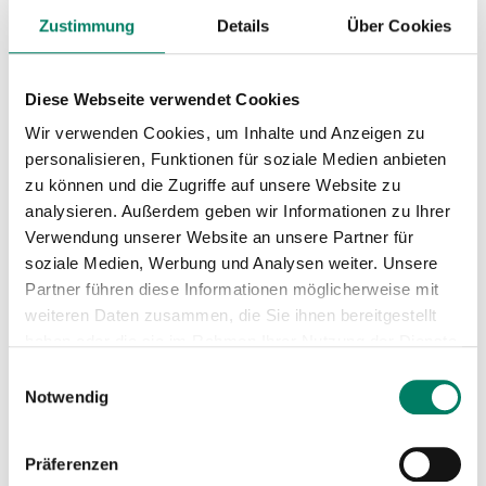
09.07.2026, 00:00 - 30.09.2026, 00:00,
Zustimmung
Details
Über Cookies
Sperrung der Straße Straufsberg in Bornheim
Download
Diese Webseite verwendet Cookies
Wir verwenden Cookies, um Inhalte und Anzeigen zu
personalisieren, Funktionen für soziale Medien anbieten
Linienkarte
zu können und die Zugriffe auf unsere Website zu
PDF
4.6 MIB
analysieren. Außerdem geben wir Informationen zu Ihrer
Verwendung unserer Website an unsere Partner für
soziale Medien, Werbung und Analysen weiter. Unsere
Mini-Fahrplan
Partner führen diese Informationen möglicherweise mit
PDF
131 KIB
weiteren Daten zusammen, die Sie ihnen bereitgestellt
haben oder die sie im Rahmen Ihrer Nutzung der Dienste
Betreiber
gesammelt haben.
Einwilligungsauswahl
Notwendig
Regionalverkehr Köln GmbH
https://www.rvk.de
Präferenzen
+49 221 1637-0