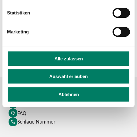
Verkehrsverbund
Statistiken
Verkehrsverbund Rhein-Sieg GmbH
Marketing
https://www.vrs.de
Alle zulassen
+49 221 20808-0
Auswahl erlauben
Ablehnen
Kontaktformular
FAQ
Schlaue Nummer