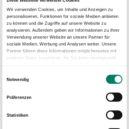
Diese Webseite verwendet Cookies
Linienkarte
Wir verwenden Cookies, um Inhalte und Anzeigen zu
PDF
1.4 MIB
personalisieren, Funktionen für soziale Medien anbieten
zu können und die Zugriffe auf unsere Website zu
Mini-Fahrplan
analysieren. Außerdem geben wir Informationen zu Ihrer
PDF
114 KIB
Verwendung unserer Website an unsere Partner für
soziale Medien, Werbung und Analysen weiter. Unsere
Betreiber
Partner führen diese Informationen möglicherweise mit
weiteren Daten zusammen, die Sie ihnen bereitgestellt
Stadtwerke Brühl Verkehrs GmbH
haben oder die sie im Rahmen Ihrer Nutzung der Dienste
gesammelt haben.
https://www.stadtwerke-bruehl.de/mobilitaet/
Einwilligungsauswahl
Notwendig
Verkehrsverbund
Präferenzen
Verkehrsverbund Rhein-Sieg GmbH
Statistiken
https://www.vrs.de