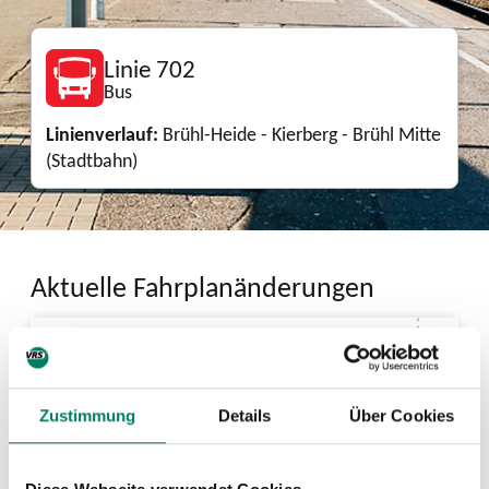
Linie 702
Bus
Linienverlauf:
Brühl-Heide - Kierberg - Brühl Mitte
(Stadtbahn)
Aktuelle Fahrplanänderungen
20.07.2026, 00:00 - 01.09.2026, 00:00,
Sperrung Mühlenbach
Download
Zustimmung
Details
Über Cookies