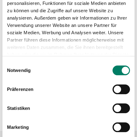
personalisieren, Funktionen für soziale Medien anbieten
zu können und die Zugriffe auf unsere Website zu
Betreiber
analysieren. Außerdem geben wir Informationen zu Ihrer
Verwendung unserer Website an unsere Partner für
Stadtwerke Bonn Verkehrs GmbH
soziale Medien, Werbung und Analysen weiter. Unsere
https://www.swb-busundbahn.de
Partner führen diese Informationen möglicherweise mit
weiteren Daten zusammen, die Sie ihnen bereitgestellt
+49 228 711-1
haben oder die sie im Rahmen Ihrer Nutzung der Dienste
gesammelt haben.
Verkehrsverbund
Einwilligungsauswahl
Notwendig
Verkehrsverbund Rhein-Sieg GmbH
Präferenzen
https://www.vrs.de
Statistiken
+49 221 20808-0
Marketing