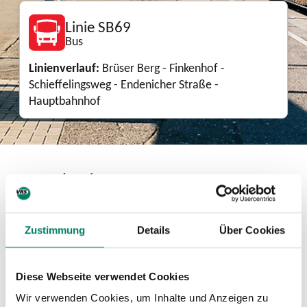
Linie SB69
Bus
Linienverlauf:
Brüser Berg - Finkenhof -
Schieffelingsweg - Endenicher Straße -
Hauptbahnhof
Download
Zustimmung
Details
Über Cookies
Linienkarte
PDF
1.5 MIB
Diese Webseite verwendet Cookies
Mini-Fahrplan
Wir verwenden Cookies, um Inhalte und Anzeigen zu
PDF
104 KIB