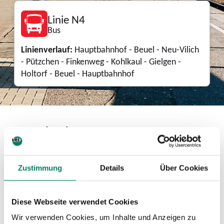
Linie N4
Bus
Linienverlauf:
Hauptbahnhof - Beuel - Neu-Vilich
- Pützchen - Finkenweg - Kohlkaul - Gielgen -
Holtorf - Beuel - Hauptbahnhof
Download
Zustimmung
Details
Über Cookies
Linienkarte
PDF
1.3 MIB
Diese Webseite verwendet Cookies
Mini-Fahrplan
Wir verwenden Cookies, um Inhalte und Anzeigen zu
PDF
1.7 MIB