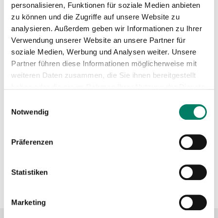
personalisieren, Funktionen für soziale Medien anbieten
zu können und die Zugriffe auf unsere Website zu
Betreiber
analysieren. Außerdem geben wir Informationen zu Ihrer
Verwendung unserer Website an unsere Partner für
Stadtwerke Bonn Verkehrs GmbH
soziale Medien, Werbung und Analysen weiter. Unsere
https://www.swb-busundbahn.de
Partner führen diese Informationen möglicherweise mit
weiteren Daten zusammen, die Sie ihnen bereitgestellt
+49 228 711-1
haben oder die sie im Rahmen Ihrer Nutzung der Dienste
gesammelt haben.
Verkehrsverbund
Einwilligungsauswahl
Notwendig
Verkehrsverbund Rhein-Sieg GmbH
Präferenzen
https://www.vrs.de
Statistiken
+49 221 20808-0
Marketing