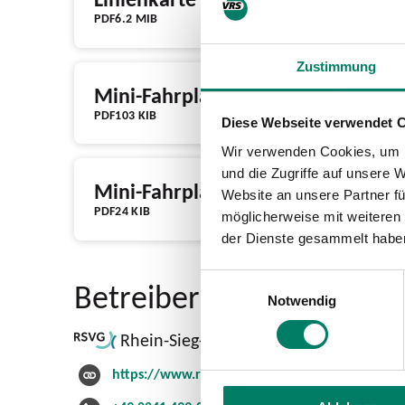
PDF
6.2 MIB
Zustimmung
Mini-Fahrplan 2026
PDF
103 KIB
Diese Webseite verwendet 
Wir verwenden Cookies, um I
und die Zugriffe auf unsere 
Mini-Fahrplan 2026 (Gültig ab 02.
Website an unsere Partner fü
PDF
24 KIB
möglicherweise mit weiteren
der Dienste gesammelt habe
Einwilligungsauswahl
Betreiber
Notwendig
Rhein-Sieg-Verkehrsgesellschaft mbH
https://www.rsvg.de