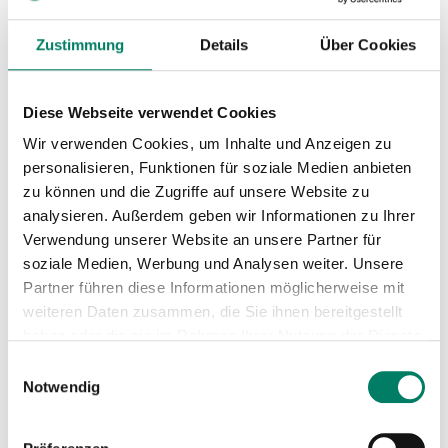
Download
Zustimmung
Details
Über Cookies
Linienkarte
Diese Webseite verwendet Cookies
PDF
6.5 MIB
Wir verwenden Cookies, um Inhalte und Anzeigen zu
personalisieren, Funktionen für soziale Medien anbieten
Mini-Fahrplan 2026
zu können und die Zugriffe auf unsere Website zu
PDF
131 KIB
analysieren. Außerdem geben wir Informationen zu Ihrer
Verwendung unserer Website an unsere Partner für
soziale Medien, Werbung und Analysen weiter. Unsere
Mini-Fahrplan 2026 (Gültig ab
Partner führen diese Informationen möglicherweise mit
02.09.2026)
weiteren Daten zusammen, die Sie ihnen bereitgestellt
PDF
57 KIB
haben oder die sie im Rahmen Ihrer Nutzung der Dienste
gesammelt haben.
Betreiber
Einwilligungsauswahl
Notwendig
Rhein-Sieg-Verkehrsgesellschaft mbH
https://www.rsvg.de