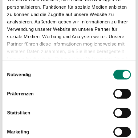
personalisieren, Funktionen für soziale Medien anbieten
zu können und die Zugriffe auf unsere Website zu
Betreiber
analysieren. Außerdem geben wir Informationen zu Ihrer
Verwendung unserer Website an unsere Partner für
Oberbergische Verkehrsgesellschaft
soziale Medien, Werbung und Analysen weiter. Unsere
mbH
Partner führen diese Informationen möglicherweise mit
https://www.ovaginfo.de
weiteren Daten zusammen, die Sie ihnen bereitgestellt
+49 2261 9260-0
haben oder die sie im Rahmen Ihrer Nutzung der Dienste
gesammelt haben.
Einwilligungsauswahl
Verkehrsverbund
Notwendig
Verkehrsverbund Rhein-Sieg GmbH
Präferenzen
https://www.vrs.de
Statistiken
+49 221 20808-0
Marketing