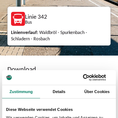
Linie 342
Bus
Linienverlauf:
Waldbröl - Spurkenbach -
Schladern - Rosbach
Download
Linienkarte
Zustimmung
Details
Über Cookies
PDF
930 KIB
Diese Webseite verwendet Cookies
Mini-Fahrplan
Wir verwenden Cookies, um Inhalte und Anzeigen zu
PDF
27 KIB