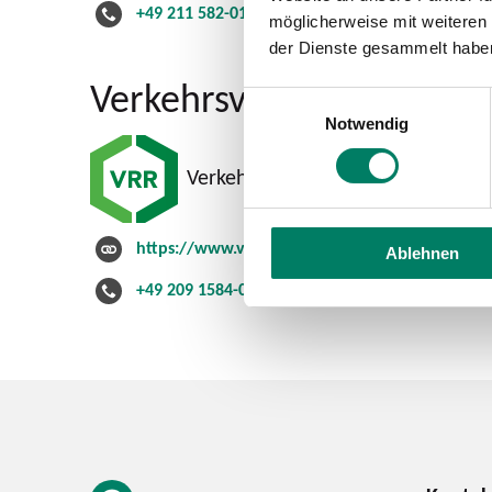
+49 211 582-01
möglicherweise mit weiteren
der Dienste gesammelt habe
Verkehrsverbund
Einwilligungsauswahl
Notwendig
Verkehrsverbund Rhein-Ruhr Gm
https://www.vrr.de
Ablehnen
+49 209 1584-0