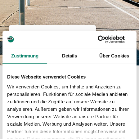
Linie 353
Bus
Zustimmung
Details
Über Cookies
Diese Webseite verwendet Cookies
Betreiber
Wir verwenden Cookies, um Inhalte und Anzeigen zu
BOGESTRA
personalisieren, Funktionen für soziale Medien anbieten
zu können und die Zugriffe auf unsere Website zu
Verkehrsverbund
analysieren. Außerdem geben wir Informationen zu Ihrer
Verwendung unserer Website an unsere Partner für
soziale Medien, Werbung und Analysen weiter. Unsere
Verkehrsverbund Rhein-Ruhr GmbH
Partner führen diese Informationen möglicherweise mit
weiteren Daten zusammen, die Sie ihnen bereitgestellt