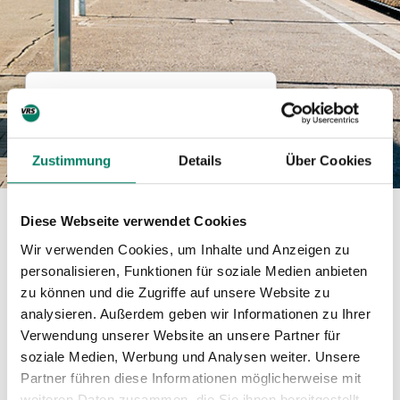
Linie 305
Straßen- / Stadtbahn
Zustimmung
Details
Über Cookies
Diese Webseite verwendet Cookies
Betreiber
Wir verwenden Cookies, um Inhalte und Anzeigen zu
BOGESTRA
personalisieren, Funktionen für soziale Medien anbieten
zu können und die Zugriffe auf unsere Website zu
Verkehrsverbund
analysieren. Außerdem geben wir Informationen zu Ihrer
Verwendung unserer Website an unsere Partner für
soziale Medien, Werbung und Analysen weiter. Unsere
Verkehrsverbund Rhein-Ruhr GmbH
Partner führen diese Informationen möglicherweise mit
weiteren Daten zusammen, die Sie ihnen bereitgestellt