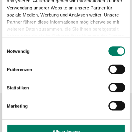
analysieren. Außerdem geben wir Informationen zu Ihrer
https://www.verkehrsbetriebe-mittelrhein.de
Verwendung unserer Website an unsere Partner für
+49 2633 2009600
soziale Medien, Werbung und Analysen weiter. Unsere
Partner führen diese Informationen möglicherweise mit
Verkehrsverbund
weiteren Daten zusammen, die Sie ihnen bereitgestellt
haben oder die sie im Rahmen Ihrer Nutzung der Dienste
gesammelt haben.
Einwilligungsauswahl
Verkehrsverbund Rhein-Mosel GmbH
Notwendig
https://www.vrminfo.de
Präferenzen
+49 261 30355-0
Statistiken
Marketing
Kontaktformular
FAQ
Alle zulassen