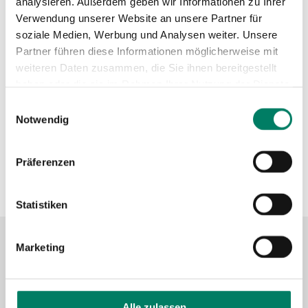
analysieren. Außerdem geben wir Informationen zu Ihrer
https://www.zickenheiner.de
Verwendung unserer Website an unsere Partner für
+49 261 98461-50
soziale Medien, Werbung und Analysen weiter. Unsere
Partner führen diese Informationen möglicherweise mit
Verkehrsverbund
weiteren Daten zusammen, die Sie ihnen bereitgestellt
haben oder die sie im Rahmen Ihrer Nutzung der Dienste
gesammelt haben.
Einwilligungsauswahl
Verkehrsverbund Rhein-Mosel GmbH
Notwendig
https://www.vrminfo.de
Präferenzen
+49 261 30355-0
Statistiken
Marketing
Kontaktformular
FAQ
Alle zulassen