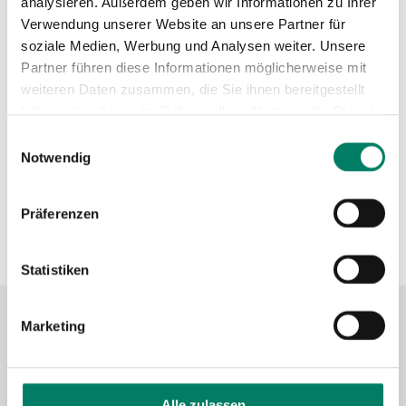
analysieren. Außerdem geben wir Informationen zu Ihrer
https://www.koveb.de
Verwendung unserer Website an unsere Partner für
+49 261 91163333
soziale Medien, Werbung und Analysen weiter. Unsere
Partner führen diese Informationen möglicherweise mit
Verkehrsverbund
weiteren Daten zusammen, die Sie ihnen bereitgestellt
haben oder die sie im Rahmen Ihrer Nutzung der Dienste
gesammelt haben.
Einwilligungsauswahl
Verkehrsverbund Rhein-Mosel GmbH
Notwendig
https://www.vrminfo.de
Präferenzen
+49 261 30355-0
Statistiken
Marketing
Kontaktformular
FAQ
Alle zulassen