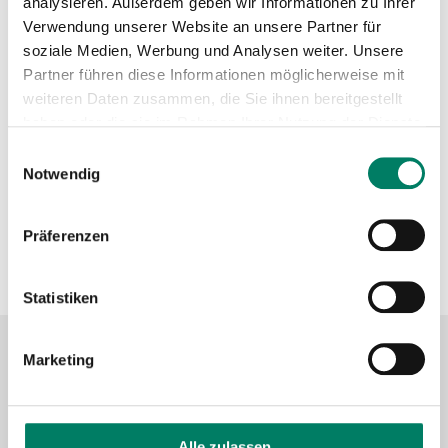
analysieren. Außerdem geben wir Informationen zu Ihrer
https://www.koveb.de
Verwendung unserer Website an unsere Partner für
+49 261 91163333
soziale Medien, Werbung und Analysen weiter. Unsere
Partner führen diese Informationen möglicherweise mit
Verkehrsverbund
weiteren Daten zusammen, die Sie ihnen bereitgestellt
haben oder die sie im Rahmen Ihrer Nutzung der Dienste
gesammelt haben.
Einwilligungsauswahl
Verkehrsverbund Rhein-Mosel GmbH
Notwendig
https://www.vrminfo.de
Präferenzen
+49 261 30355-0
Statistiken
Marketing
Kontaktformular
FAQ
Alle zulassen