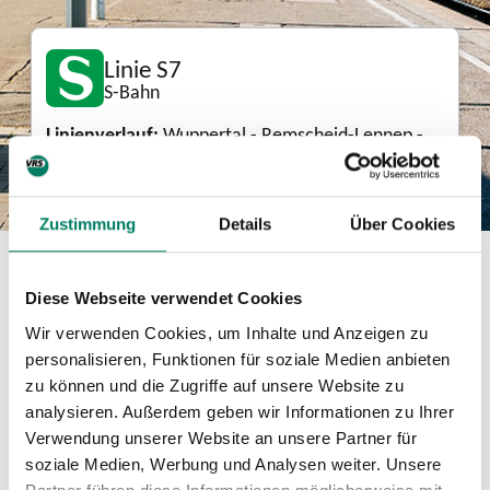
Linie S7
S-Bahn
Linienverlauf:
Wuppertal - Remscheid-Lennep -
Solingen
Zustimmung
Details
Über Cookies
Download
Diese Webseite verwendet Cookies
Wir verwenden Cookies, um Inhalte und Anzeigen zu
Mini-Fahrplan
personalisieren, Funktionen für soziale Medien anbieten
PDF
244 KIB
zu können und die Zugriffe auf unsere Website zu
analysieren. Außerdem geben wir Informationen zu Ihrer
Betreiber
Verwendung unserer Website an unsere Partner für
soziale Medien, Werbung und Analysen weiter. Unsere
Transdev Rhein-Ruhr GmbH