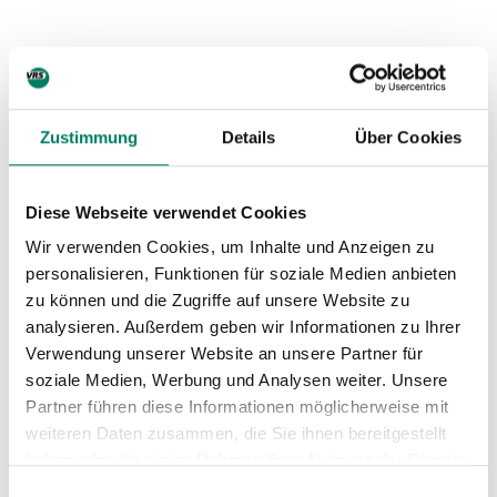
Aushang-Fahrpläne
Linie
Download
Zustimmung
Details
Über Cookies
319
Richtung Ochtendung (2026)
Diese Webseite verwendet Cookies
Richtung Mayen (2026)
350
Wir verwenden Cookies, um Inhalte und Anzeigen zu
Richtung Koblenz (2026)
personalisieren, Funktionen für soziale Medien anbieten
zu können und die Zugriffe auf unsere Website zu
357
Richtung Münstermaifeld (2026)
analysieren. Außerdem geben wir Informationen zu Ihrer
Verwendung unserer Website an unsere Partner für
Richtung Münstermaifeld (2026)
soziale Medien, Werbung und Analysen weiter. Unsere
360
Partner führen diese Informationen möglicherweise mit
Richtung Mayen (2026)
weiteren Daten zusammen, die Sie ihnen bereitgestellt
haben oder die sie im Rahmen Ihrer Nutzung der Dienste
375
Richtung Mayen (2026)
gesammelt haben.
Einwilligungsauswahl