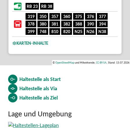
RB 23
RB 38
319
350
357
360
375
376
377
378
380
381
382
388
390
394
399
748
810
820
N25
N26
N38
KARTEN-INHALTE
©
OpenStreetMap
und Mitwirkende,
CC-BY-SA
, Stand: 13.07.2026
Haltestelle als
Start
Haltestelle als
Via
Haltestelle als
Ziel
Lage und Umgebung