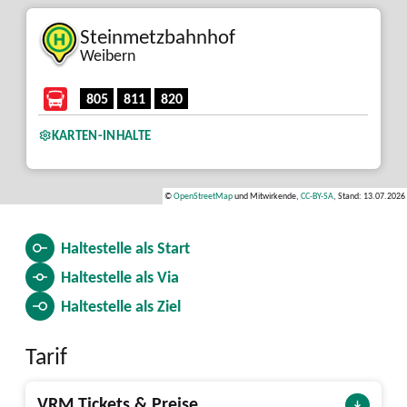
Steinmetzbahnhof
Weibern
805
811
820
KARTEN-INHALTE
©
OpenStreetMap
und Mitwirkende,
CC-BY-SA
, Stand: 13.07.2026
Haltestelle als
Start
Haltestelle als
Via
Haltestelle als
Ziel
Tarif
VRM Tickets & Preise