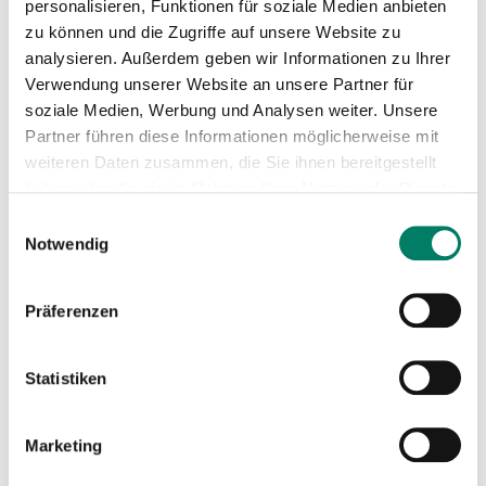
personalisieren, Funktionen für soziale Medien anbieten
zu können und die Zugriffe auf unsere Website zu
analysieren. Außerdem geben wir Informationen zu Ihrer
Verwendung unserer Website an unsere Partner für
soziale Medien, Werbung und Analysen weiter. Unsere
Partner führen diese Informationen möglicherweise mit
weiteren Daten zusammen, die Sie ihnen bereitgestellt
haben oder die sie im Rahmen Ihrer Nutzung der Dienste
gesammelt haben.
Aushang-Fahrpläne
Einwilligungsauswahl
Notwendig
Linie
Download
Präferenzen
Richtung Niederzissen (2026)
805
Richtung Engeln (2026)
Statistiken
Richtung Kempenich (2026)
820
Marketing
Richtung Mayen (2026)