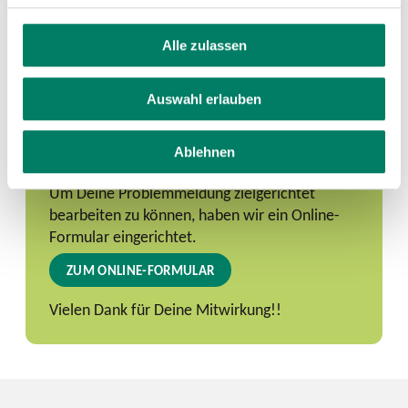
Alle zulassen
Problem melden
Auswahl erlauben
Wenn Du ein Problem an dieser Haltestelle
vorgefunden hast, freuen wir uns, wenn Du uns
dieses meldest. Nur so können wir die Qualität
Ablehnen
an unseren Haltestellen ständig verbessern.
Um Deine Problemmeldung zielgerichtet
bearbeiten zu können, haben wir ein Online-
Formular eingerichtet.
ZUM ONLINE-FORMULAR
Vielen Dank für Deine Mitwirkung!!