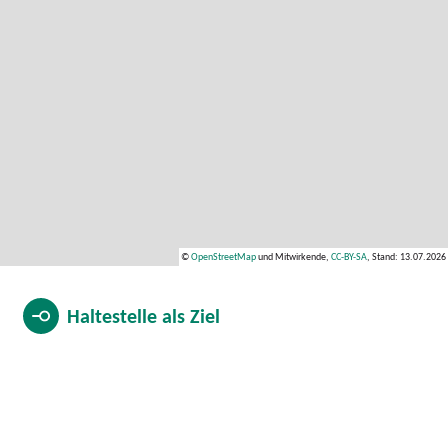
©
OpenStreetMap
und Mitwirkende,
CC-BY-SA
, Stand: 13.07.2026
Haltestelle als
Ziel