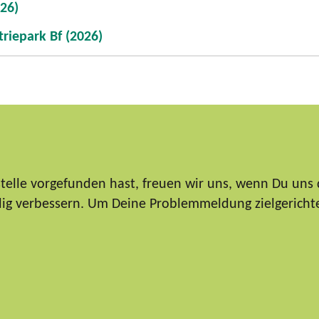
26)
riepark Bf (2026)
elle vorgefunden hast, freuen wir uns, wenn Du uns 
ndig verbessern. Um Deine Problemmeldung zielgericht