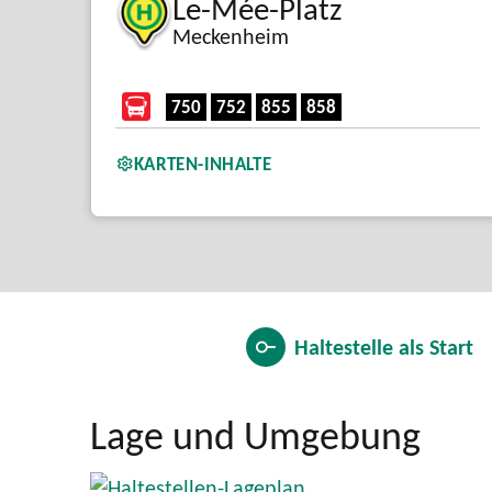
Le-Mée-Platz
Meckenheim
750
752
855
858
KARTEN-INHALTE
Haltestelle als
Start
Lage und Umgebung