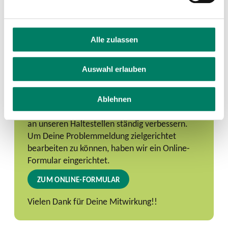
Alle zulassen
Problem melden
Auswahl erlauben
Wenn Du ein Problem an dieser Haltestelle
vorgefunden hast, freuen wir uns, wenn Du uns
Ablehnen
dieses meldest. Nur so können wir die Qualität
an unseren Haltestellen ständig verbessern.
Um Deine Problemmeldung zielgerichtet
bearbeiten zu können, haben wir ein Online-
Formular eingerichtet.
ZUM ONLINE-FORMULAR
Vielen Dank für Deine Mitwirkung!!