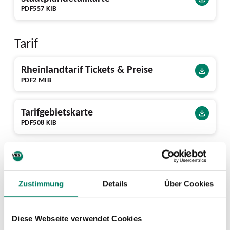
PDF
557 KIB
Tarif
Rheinlandtarif Tickets & Preise
PDF
2 MIB
Tarifgebietskarte
PDF
508 KIB
Ausstattung
10 Bike+Ride-Plätze vorhanden
Zustimmung
Details
Über Cookies
Nächste Abfahrten ab Eschweiler-
Diese Webseite verwendet Cookies