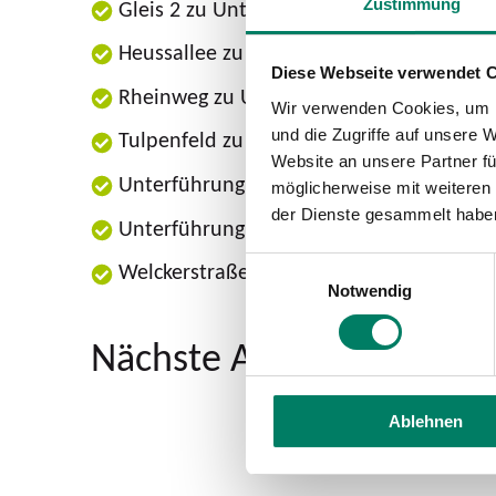
Gleis 2 zu Unterführung Kunstmuseum (i
Zustimmung
Heussallee zu Unterführung Kunstmuse
Diese Webseite verwendet 
Rheinweg zu Unterführung Haus der Ges
Wir verwenden Cookies, um I
und die Zugriffe auf unsere 
Tulpenfeld zu Unterführung Kunstmuse
Website an unsere Partner fü
Unterführung Kunstmuseum zu Heussall
möglicherweise mit weiteren
der Dienste gesammelt habe
Unterführung Kunstmuseum zu Tulpenfe
Einwilligungsauswahl
Welckerstraße zu Unterführung Haus der
Notwendig
Nächste Abfahrten ab H
Ablehnen