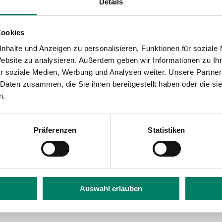
n beide Richtungen)
Details
um
Cookies
chichte
nhalte und Anzeigen zu personalisieren, Funktionen für soziale
Website zu analysieren. Außerdem geben wir Informationen zu I
um
r soziale Medien, Werbung und Analysen weiter. Unsere Partner
ee
 Daten zusammen, die Sie ihnen bereitgestellt haben oder die s
n.
ld
 Geschichte
Präferenzen
Statistiken
eussallee/Museumsmeile
Auswahl erlauben