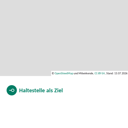
©
OpenStreetMap
und Mitwirkende,
CC-BY-SA
, Stand: 13.07.2026
Haltestelle als
Ziel