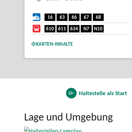
16
63
66
67
68
610
611
634
N7
N10
KARTEN-INHALTE
10
Haltestelle als
Start
Lage und Umgebung