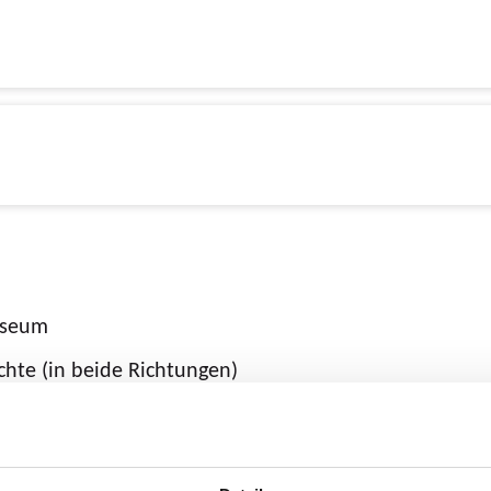
useum
chte (in beide Richtungen)
 beide Richtungen)
chte (in beide Richtungen)