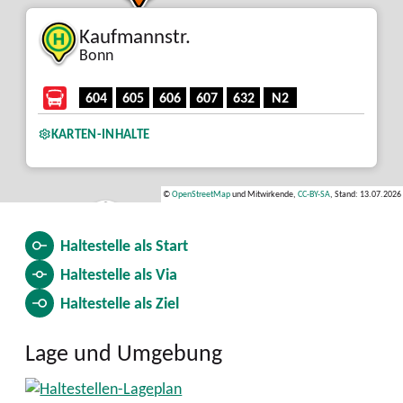
Kaufmannstr.
Bonn
604
605
606
607
632
N2
KARTEN-INHALTE
©
OpenStreetMap
und Mitwirkende,
CC-BY-SA
, Stand: 13.07.2026
Haltestelle als
Start
Haltestelle als
Via
Haltestelle als
Ziel
Lage und Umgebung