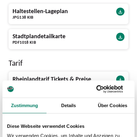
Haltestellen-Lageplan
JPG
138 KIB
Stadtplandetailkarte
PDF
1018 KIB
Tarif
Rheinlandtarif Tickets & Preise
PDF
2 MIB
Tarifgebietskarte
Zustimmung
Details
Über Cookies
PDF
503 KIB
Diese Webseite verwendet Cookies
Nächste Abfahrten ab Kaufmannstr.
Wir verwenden Cookies, um Inhalte und Anzeigen zu