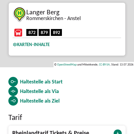
Langer Berg
Rommerskirchen - Anstel
872
879
892
KARTEN-INHALTE
©
OpenStreetMap
und Mitwirkende,
CC-BY-SA
, Stand: 13.07.2026
Haltestelle als
Start
Haltestelle als
Via
Haltestelle als
Ziel
Tarif
Rheinlandtarif Tickets & Preise