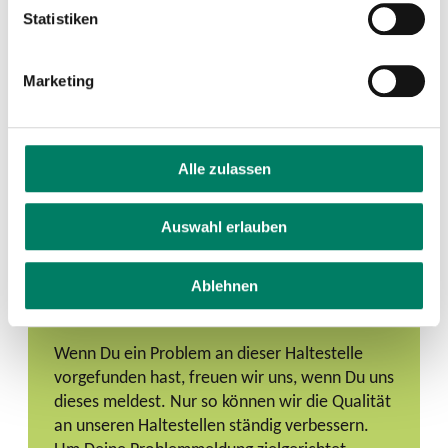
Statistiken
Linie
Download
Marketing
Richtung Mathildenhof (2026)
206
Richtung Langenfeld (2026)
Alle zulassen
Richtung Opladen (2026)
232
Richtung Langenfeld (2026)
Auswahl erlauben
Ablehnen
Problem melden
Wenn Du ein Problem an dieser Haltestelle
vorgefunden hast, freuen wir uns, wenn Du uns
dieses meldest. Nur so können wir die Qualität
an unseren Haltestellen ständig verbessern.