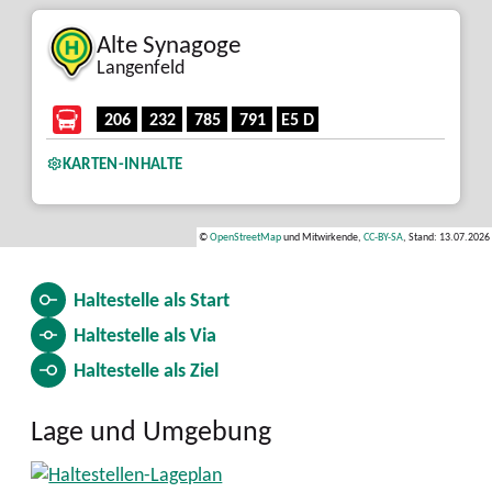
Alte Synagoge
Langenfeld
206
232
785
791
E5 D
KARTEN-INHALTE
©
OpenStreetMap
und Mitwirkende,
CC-BY-SA
, Stand: 13.07.2026
Haltestelle als
Start
Haltestelle als
Via
Haltestelle als
Ziel
Lage und Umgebung